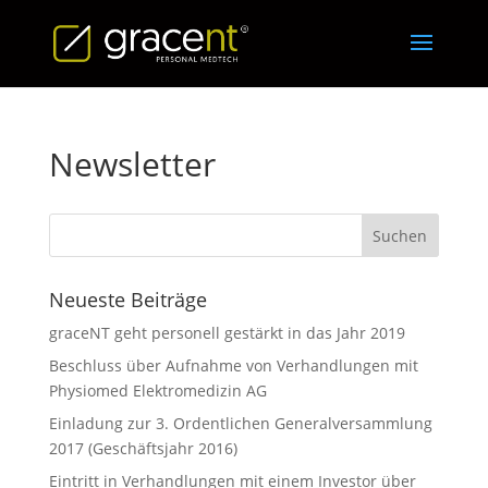
Newsletter
Neueste Beiträge
graceNT geht personell gestärkt in das Jahr 2019
Beschluss über Aufnahme von Verhandlungen mit
Physiomed Elektromedizin AG
Einladung zur 3. Ordentlichen Generalversammlung
2017 (Geschäftsjahr 2016)
Eintritt in Verhandlungen mit einem Investor über