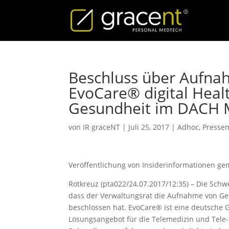
Beschluss über Aufna
EvoCare® digital Healt
Gesundheit im DACH 
von
IR graceNT
|
Juli 25, 2017
|
Adhoc
,
Pressem
Veröffentlichung von Insiderinformationen ge
Rotkreuz (pta022/24.07.2017/12:35) – Die Schw
dass der Verwaltungsrat die Aufnahme von G
beschlossen hat. EvoCare® ist eine deutsche G
Lösungsangebot für die Telemedizin und Tele-R