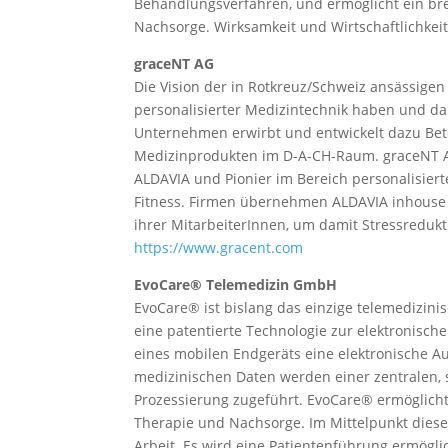
Behandlungsverfahren, und ermöglicht ein br
Nachsorge. Wirksamkeit und Wirtschaftlichkeit
graceNT AG
Die Vision der in Rotkreuz/Schweiz ansässigen
personalisierter Medizintechnik haben und da
Unternehmen erwirbt und entwickelt dazu Betei
Medizinprodukten im D-A-CH-Raum. graceNT AG 
ALDAVIA und Pionier im Bereich personalisier
Fitness. Firmen übernehmen ALDAVIA inhouse 
ihrer MitarbeiterInnen, um damit Stressreduk
https://www.gracent.com
EvoCare® Telemedizin GmbH
EvoCare® ist bislang das einzige telemedizin
eine patentierte Technologie zur elektronisc
eines mobilen Endgeräts eine elektronische 
medizinischen Daten werden einer zentralen, 
Prozessierung zugeführt. EvoCare® ermöglicht
Therapie und Nachsorge. Im Mittelpunkt diese
Arbeit. Es wird eine Patientenführung ermögli