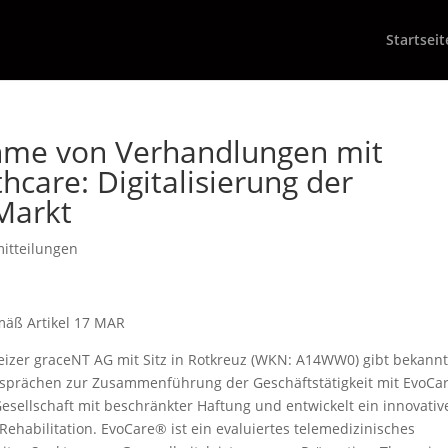
Startseit
hme von Verhandlungen mit
hcare: Digitalisierung der
Markt
itteilungen
mäß Artikel 17 MAR
eizer graceNT AG mit Sitz in Rotkreuz (WKN: A14WW0) gibt bekannt
esprächen zur Zusammenführung der Geschäftstätigkeit mit EvoCa
esellschaft mit beschränkter Haftung und entwickelt ein innovativ
ehabilitation. EvoCare® ist ein evaluiertes telemedizinisches