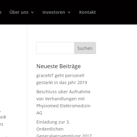
e
Über uns
Investoren
Kontakt
Neueste Beiträge
graceNT geht personell
gestärkt in das Jahr 2019
Beschluss über Aufnahme
von Verhandlungen mit
Physiomed Elektromedizin
,
AG
re®
Einladung zur 3.
es
Ordentlichen
Generalversammlung 2017