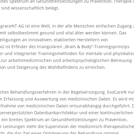
eites Spektrum an Gesundheitsleistungen zu Prävention, Therapie
 sind wissenschaftlich belegt.
 graceNT AG ist eine Welt, in der alle Menschen einfachen Zugang 
mit selbstbestimmt gesund und vital älter werden können. Das
ligungen an innovativen, etablierten Herstellern von
ist Erfinder des triangulären „Brain & Body“-Trainingsprinzips
ter und integrierter Trainingsmethoden für mentale und physikalis
zur arbeitsmedizinischen und arbeitspsychologischen Betreuung
tion und Steigerung des Wohlbefindens zu erreichen.
isches Behandlungsverfahren in der Regelversorgung. EvoCare® nu
hen Erfassung und Auswertung von medizinischen Daten. Es wird mi
Aufnahme von medizinischen Daten ortsunabhängig durchgeführt. 
servergestützten Datenbankarchitektur und einer kontinuierlichen
 ein breites Spektrum an Gesundheitsleistungen zu Prävention,
r Leistungen steht die Supervision der medizinisch-therapeutisch
cht, die das Ziel einer Optimierung der Behandlung optimal