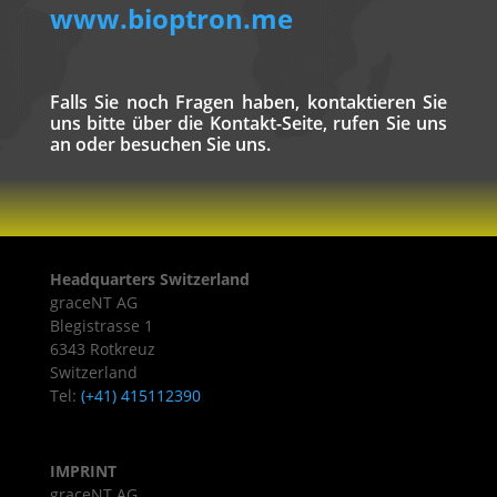
www.bioptron.me
Falls Sie noch Fragen haben, kontaktieren Sie
uns bitte über die Kontakt-Seite, rufen Sie uns
an oder besuchen Sie uns.
Headquarters Switzerland
graceNT AG
Blegistrasse 1
6343 Rotkreuz
Switzerland
Tel:
(+41) 415112390
IMPRINT
graceNT AG